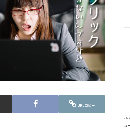
URLコピー
元
ュ