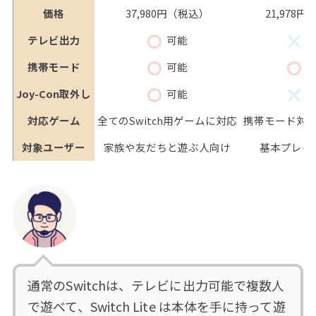
価格
37,980円（税込）
21,978
テレビ出力
可能
携帯モード
可能
Joy-Con取外し
可能
対応ゲーム
全てのSwitch用ゲームに対応
携帯モード対
対象ユーザー
家族や友だちと遊ぶ人向け
基本プレイ
通常のSwitchは、テレビに出力可能で複数人
で遊べて、Switch Lite は本体を手に持って遊