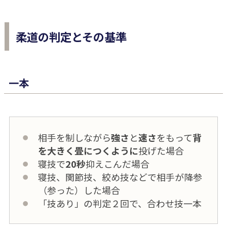
柔道の判定とその基準
一本
相手を制しながら
強さ
と
速さ
をもって
背
を大きく畳につくように
投げた場合
寝技で
20秒
抑えこんだ場合
寝技、関節技、絞め技などで相手が降参
（参った）した場合
「技あり」の判定２回で、合わせ技一本