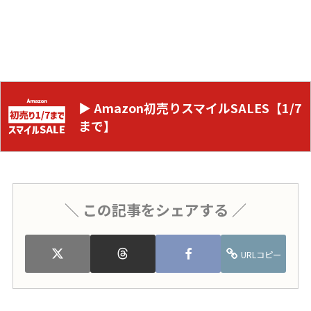
▶ Amazon初売りスマイルSALES【1/7
まで】
＼ この記事をシェアする ／
URLコピー