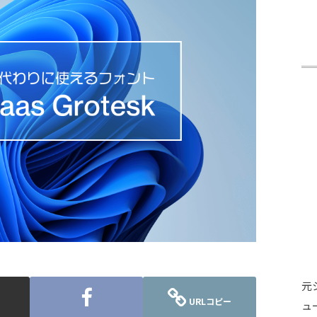
元
URLコピー
ュ