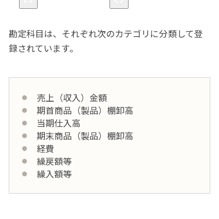
勘定科目は、それぞれ次のカテゴリに分類して登
録されています。
売上（収入）金額
期首商品（製品）棚卸高
当期仕入高
期末商品（製品）棚卸高
経費
繰戻額等
繰入額等