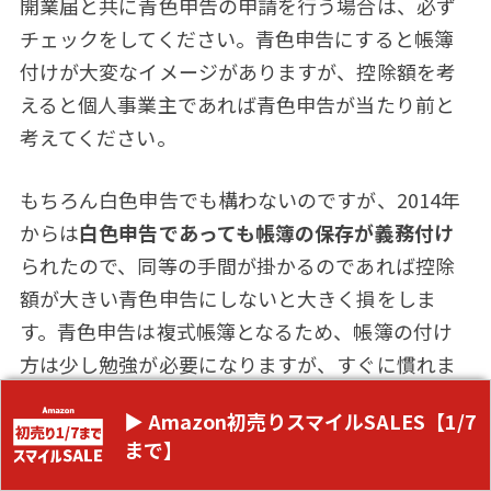
開業届と共に青色申告の申請を行う場合は、必ず
チェックをしてください。青色申告にすると帳簿
付けが大変なイメージがありますが、控除額を考
えると個人事業主であれば青色申告が当たり前と
考えてください。
もちろん白色申告でも構わないのですが、2014年
からは
白色申告であっても帳簿の保存が義務付け
られたので、同等の手間が掛かるのであれば控除
額が大きい青色申告にしないと大きく損をしま
す。青色申告は複式帳簿となるため、帳簿の付け
方は少し勉強が必要になりますが、すぐに慣れま
す。
▶ Amazon初売りスマイルSALES【1/7
まで】
帳簿付けも今はクラウド上（インターネット上）