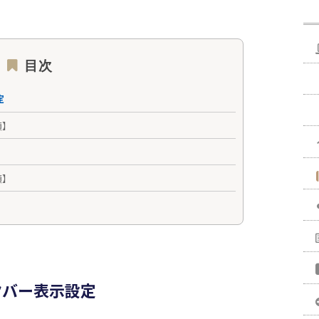
目次
定
順】
順】
クバー表示設定