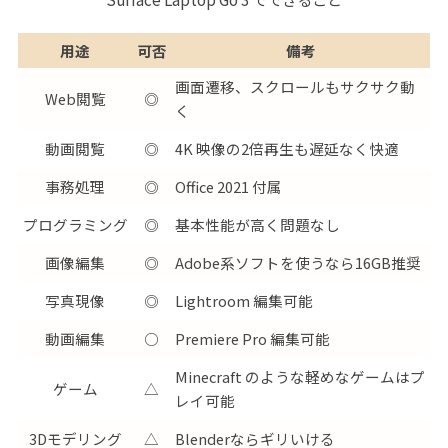
用途
可否
備考
画面遷移、スクロールもサクサク動
Web閲覧
◎
く
動画閲覧
◎
4K 映像の2倍再生も遅延なく快適
事務処理
◎
Office 2021 付属
プログラミング
◎
基本性能が高く問題なし
画像編集
◎
Adobe系ソフトを使うなら16GB推奨
写真現像
◎
Lightroom 編集可能
動画編集
○
Premiere Pro 編集可能
Minecraft のような軽めなゲームはプ
ゲーム
△
レイ可能
3Dモデリング
△
Blenderならギリいける