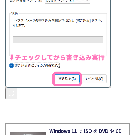
Windows 11 で ISO を DVD や CD