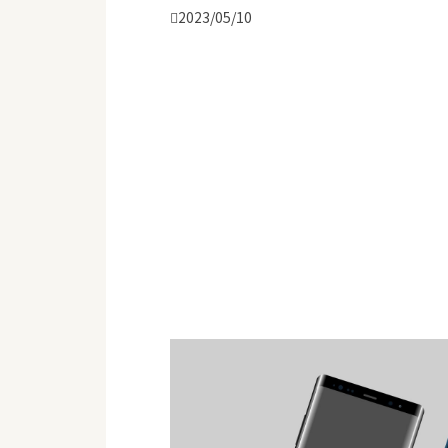

2023/05/10