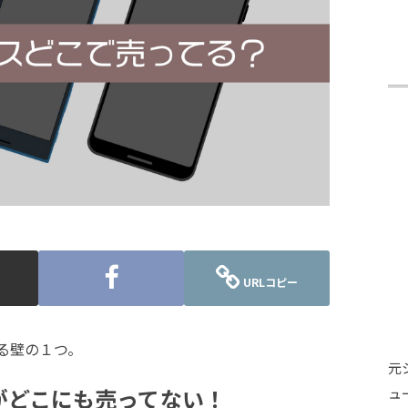
URLコピー
かる壁の１つ。
元
がどこにも売ってない！
ュ