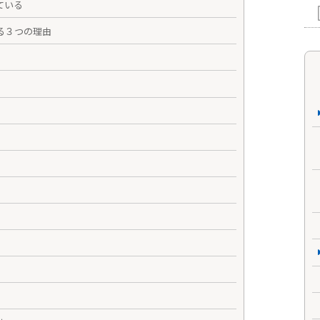
ている
る３つの理由